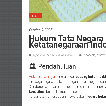
Hukum
Oktober 9, 2025
Hukum Tata Negara 
Ketatanegaraan Ind
Diposkan Oleh:Goken Abdullah
indonesia
,
sistem
🏛️ Pendahuluan
Hukum tata negara
merupakan
cabang hukum publ
lembaga negara, serta hubungan antara negara dan
Di Indonesia, hukum tata negara menjadi dasar pe
konstitusi
, bukan kekuasaan semata.
Tujuan utamanya adalah mewujudkan
negara huku