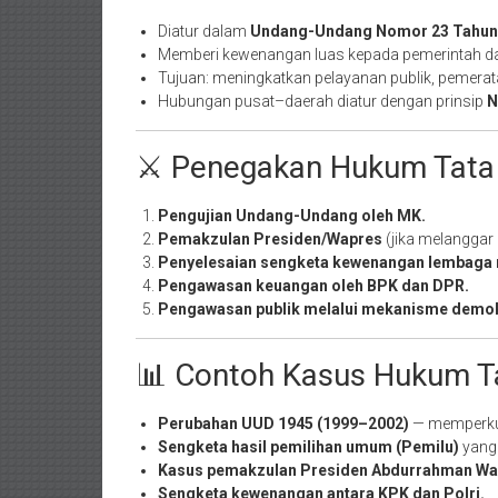
Diatur dalam
Undang-Undang Nomor 23 Tahun 
Memberi kewenangan luas kepada pemerintah da
Tujuan: meningkatkan pelayanan publik, pemera
Hubungan pusat–daerah diatur dengan prinsip
N
⚔️ Penegakan Hukum Tata
Pengujian Undang-Undang oleh MK.
Pemakzulan Presiden/Wapres
(jika melanggar 
Penyelesaian sengketa kewenangan lembaga 
Pengawasan keuangan oleh BPK dan DPR.
Pengawasan publik melalui mekanisme demok
📊 Contoh Kasus Hukum Ta
Perubahan UUD 1945 (1999–2002)
— memperkua
Sengketa hasil pemilihan umum (Pemilu)
yang 
Kasus pemakzulan Presiden Abdurrahman Wah
Sengketa kewenangan antara KPK dan Polri.