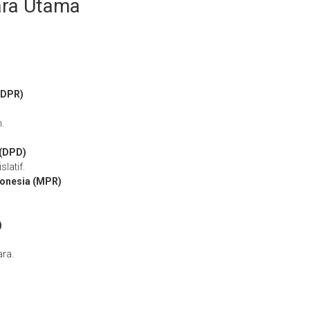
ara Utama
(DPR)
.
 (DPD)
latif.
donesia (MPR)
)
ra.