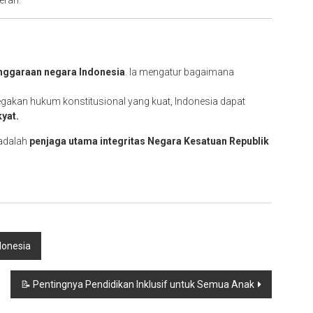
erah.
nggaraan negara Indonesia
. Ia mengatur bagaimana
egakan hukum konstitusional yang kuat, Indonesia dapat
yat.
 adalah
penjaga utama integritas Negara Kesatuan Republik
donesia
📝 Pentingnya Pendidikan Inklusif untuk Semua Anak