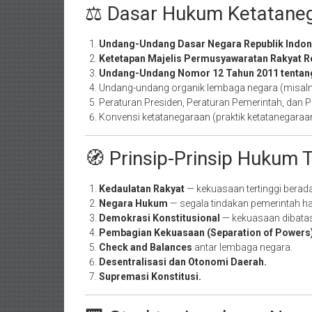
⚖️ Dasar Hukum Ketataneg
Undang-Undang Dasar Negara Republik Indon
Ketetapan Majelis Permusyawaratan Rakyat Re
Undang-Undang Nomor 12 Tahun 2011 tentan
Undang-undang organik lembaga negara (misaln
Peraturan Presiden, Peraturan Pemerintah, dan P
Konvensi ketatanegaraan (praktik ketatanegaraan y
🧭 Prinsip-Prinsip Hukum 
Kedaulatan Rakyat
— kekuasaan tertinggi berada
Negara Hukum
— segala tindakan pemerintah h
Demokrasi Konstitusional
— kekuasaan dibatasi
Pembagian Kekuasaan (Separation of Powers)
Check and Balances
antar lembaga negara.
Desentralisasi dan Otonomi Daerah.
Supremasi Konstitusi.