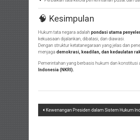
Perbaikan tata kelola pemerintahan pusat dan da
🧠 Kesimpulan
Hukum tata negara adalah
pondasi utama penyele
kekuasaan dijalankan, dibatasi, dan diawasi.
Dengan struktur ketatanegaraan yang jelas dan pen
menjaga
demokrasi, keadilan, dan kedaulatan rak
Pemerintahan yang berbasis hukum dan konstitusi
Indonesia (NKRI).
Navigasi
Kewenangan Presiden dalam Sistem Hukum In
pos