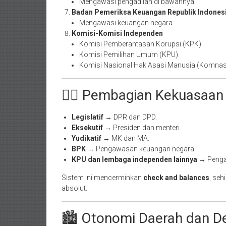
Mengawasi pengadilan di bawahnya.
Badan Pemeriksa Keuangan Republik Indonesi
Mengawasi keuangan negara.
Komisi-Komisi Independen
Komisi Pemberantasan Korupsi (KPK).
Komisi Pemilihan Umum (KPU).
Komisi Nasional Hak Asasi Manusia (Komna
🧑‍⚖️ Pembagian Kekuasaa
Legislatif
→ DPR dan DPD.
Eksekutif
→ Presiden dan menteri.
Yudikatif
→ MK dan MA.
BPK
→ Pengawasan keuangan negara.
KPU dan lembaga independen lainnya
→ Penga
Sistem ini mencerminkan
check and balances
, seh
absolut.
🏙️ Otonomi Daerah dan De