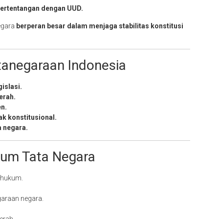
ertentangan dengan UUD.
egara
berperan besar dalam menjaga stabilitas konstitusi
tanegaraan Indonesia
islasi.
erah.
en.
k konstitusional.
a negara.
kum Tata Negara
 hukum.
garaan negara.