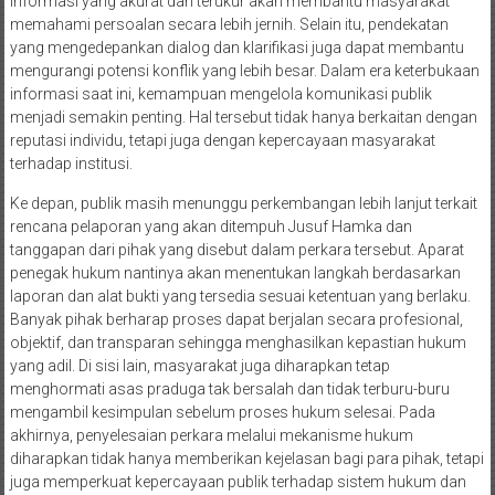
informasi yang akurat dan terukur akan membantu masyarakat
memahami persoalan secara lebih jernih. Selain itu, pendekatan
yang mengedepankan dialog dan klarifikasi juga dapat membantu
mengurangi potensi konflik yang lebih besar. Dalam era keterbukaan
informasi saat ini, kemampuan mengelola komunikasi publik
menjadi semakin penting. Hal tersebut tidak hanya berkaitan dengan
reputasi individu, tetapi juga dengan kepercayaan masyarakat
terhadap institusi.
Ke depan, publik masih menunggu perkembangan lebih lanjut terkait
rencana pelaporan yang akan ditempuh Jusuf Hamka dan
tanggapan dari pihak yang disebut dalam perkara tersebut. Aparat
penegak hukum nantinya akan menentukan langkah berdasarkan
laporan dan alat bukti yang tersedia sesuai ketentuan yang berlaku.
Banyak pihak berharap proses dapat berjalan secara profesional,
objektif, dan transparan sehingga menghasilkan kepastian hukum
yang adil. Di sisi lain, masyarakat juga diharapkan tetap
menghormati asas praduga tak bersalah dan tidak terburu-buru
mengambil kesimpulan sebelum proses hukum selesai. Pada
akhirnya, penyelesaian perkara melalui mekanisme hukum
diharapkan tidak hanya memberikan kejelasan bagi para pihak, tetapi
juga memperkuat kepercayaan publik terhadap sistem hukum dan