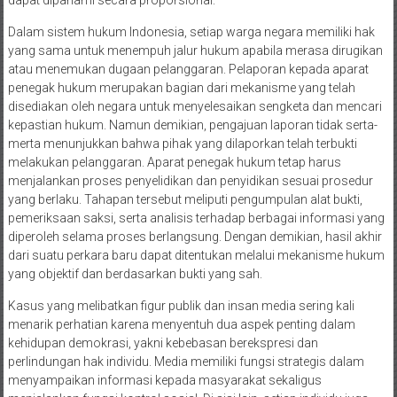
dapat dipahami secara proporsional.
Dalam sistem hukum Indonesia, setiap warga negara memiliki hak
yang sama untuk menempuh jalur hukum apabila merasa dirugikan
atau menemukan dugaan pelanggaran. Pelaporan kepada aparat
penegak hukum merupakan bagian dari mekanisme yang telah
disediakan oleh negara untuk menyelesaikan sengketa dan mencari
kepastian hukum. Namun demikian, pengajuan laporan tidak serta-
merta menunjukkan bahwa pihak yang dilaporkan telah terbukti
melakukan pelanggaran. Aparat penegak hukum tetap harus
menjalankan proses penyelidikan dan penyidikan sesuai prosedur
yang berlaku. Tahapan tersebut meliputi pengumpulan alat bukti,
pemeriksaan saksi, serta analisis terhadap berbagai informasi yang
diperoleh selama proses berlangsung. Dengan demikian, hasil akhir
dari suatu perkara baru dapat ditentukan melalui mekanisme hukum
yang objektif dan berdasarkan bukti yang sah.
Kasus yang melibatkan figur publik dan insan media sering kali
menarik perhatian karena menyentuh dua aspek penting dalam
kehidupan demokrasi, yakni kebebasan berekspresi dan
perlindungan hak individu. Media memiliki fungsi strategis dalam
menyampaikan informasi kepada masyarakat sekaligus