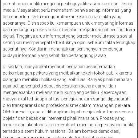
pemahaman publik mengenai pentingnya literasi hukum dan literasi
media. Masyarakat perlu memahami bahwa setiap informasi yang
beredar belum tentu menggambarkan keseluruhan fakta yang
sebenarnya. Oleh sebab itu, kemampuan untuk menyaring informasi
dan menunggu proses hukum berjalan menjadi sangat penting di era
digital. Tingginya arus informasi yang beredar melalui media sosial
sering kali mempercepat terbentuknya opini sebelum fakta terungkap
sepenuhnya. Kondisi ini menunjukkan pentingnya membangun
budaya informasi yang sehat dan bertanggung jawab.
Di sisi lain, masyarakat menaruh perhatian besar terhadap
perkembangan perkara yang melibatkan tokoh-tokoh publik karena
dianggap memiliki implikasi yang lebih luas. Banyak pihak berharap
agar setiap sengketa dapat diselesaikan secara damai dan
mengedepankan mekanisme hukum yang berlaku. Kepercayaan
masyarakat terhadap institusi penegak hukum sangat dipengaruhi
oleh transparansi dan profesionalisme dalam menangani perkara.
Oleh karena itu, aparat diharapkan dapat menjalankan tugas secara
objektif dan bebas dari intervensi pihak mana pun. Proses yang
terbuka dan akuntabel akan membantu menjaga kepercayaan publik
terhadap sistem hukum nasional. Dalam konteks demokrasi,
kepastian hukum menjadi salah satu fondasi utama yang