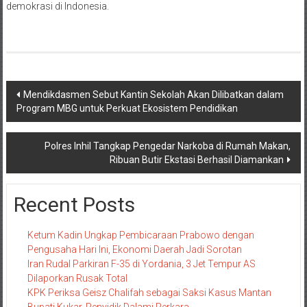
demokrasi di Indonesia.
Navigasi
Mendikdasmen Sebut Kantin Sekolah Akan Dilibatkan dalam
Program MBG untuk Perkuat Ekosistem Pendidikan
pos
Polres Inhil Tangkap Pengedar Narkoba di Rumah Makan,
Ribuan Butir Ekstasi Berhasil Diamankan
Recent Posts
Ketum Kadin Ungkap Pembicaraan Prabowo dengan
Pengusaha Hari Ini, Ekonomi Daerah Jadi Sorotan
Iran Rudal Parkiran F-35 di Yordania, 3 Jet Tempur AS
Dilaporkan Rusak Total
KPK Periksa Geisz Chalifah sebagai Saksi Kasus Mantan