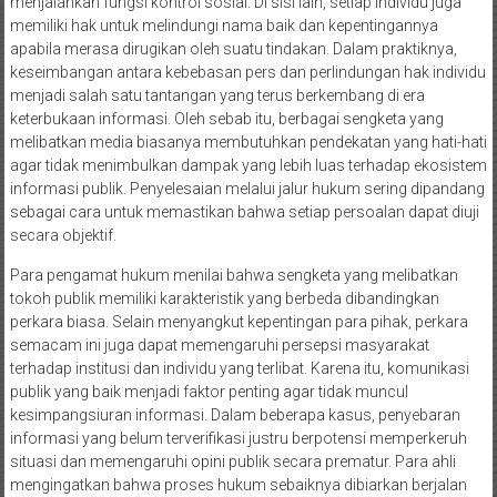
menjalankan fungsi kontrol sosial. Di sisi lain, setiap individu juga
memiliki hak untuk melindungi nama baik dan kepentingannya
apabila merasa dirugikan oleh suatu tindakan. Dalam praktiknya,
keseimbangan antara kebebasan pers dan perlindungan hak individu
menjadi salah satu tantangan yang terus berkembang di era
keterbukaan informasi. Oleh sebab itu, berbagai sengketa yang
melibatkan media biasanya membutuhkan pendekatan yang hati-hati
agar tidak menimbulkan dampak yang lebih luas terhadap ekosistem
informasi publik. Penyelesaian melalui jalur hukum sering dipandang
sebagai cara untuk memastikan bahwa setiap persoalan dapat diuji
secara objektif.
Para pengamat hukum menilai bahwa sengketa yang melibatkan
tokoh publik memiliki karakteristik yang berbeda dibandingkan
perkara biasa. Selain menyangkut kepentingan para pihak, perkara
semacam ini juga dapat memengaruhi persepsi masyarakat
terhadap institusi dan individu yang terlibat. Karena itu, komunikasi
publik yang baik menjadi faktor penting agar tidak muncul
kesimpangsiuran informasi. Dalam beberapa kasus, penyebaran
informasi yang belum terverifikasi justru berpotensi memperkeruh
situasi dan memengaruhi opini publik secara prematur. Para ahli
mengingatkan bahwa proses hukum sebaiknya dibiarkan berjalan