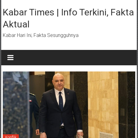
Lompat
ke
Kabar Times | Info Terkini, Fakta
konten
Aktual
Kabar Hari Ini, Fakta Sesungguhnya
Konflik