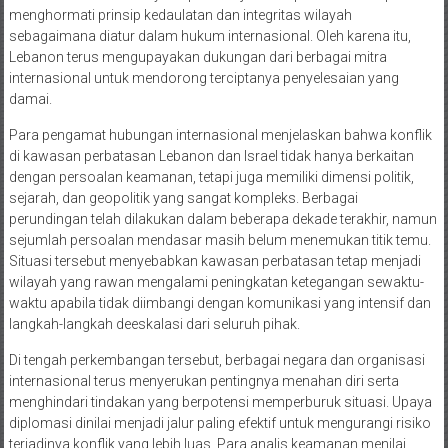
menghormati prinsip kedaulatan dan integritas wilayah
sebagaimana diatur dalam hukum internasional. Oleh karena itu,
Lebanon terus mengupayakan dukungan dari berbagai mitra
internasional untuk mendorong terciptanya penyelesaian yang
damai.
Para pengamat hubungan internasional menjelaskan bahwa konflik
di kawasan perbatasan Lebanon dan Israel tidak hanya berkaitan
dengan persoalan keamanan, tetapi juga memiliki dimensi politik,
sejarah, dan geopolitik yang sangat kompleks. Berbagai
perundingan telah dilakukan dalam beberapa dekade terakhir, namun
sejumlah persoalan mendasar masih belum menemukan titik temu.
Situasi tersebut menyebabkan kawasan perbatasan tetap menjadi
wilayah yang rawan mengalami peningkatan ketegangan sewaktu-
waktu apabila tidak diimbangi dengan komunikasi yang intensif dan
langkah-langkah deeskalasi dari seluruh pihak.
Di tengah perkembangan tersebut, berbagai negara dan organisasi
internasional terus menyerukan pentingnya menahan diri serta
menghindari tindakan yang berpotensi memperburuk situasi. Upaya
diplomasi dinilai menjadi jalur paling efektif untuk mengurangi risiko
terjadinya konflik yang lebih luas. Para analis keamanan menilai