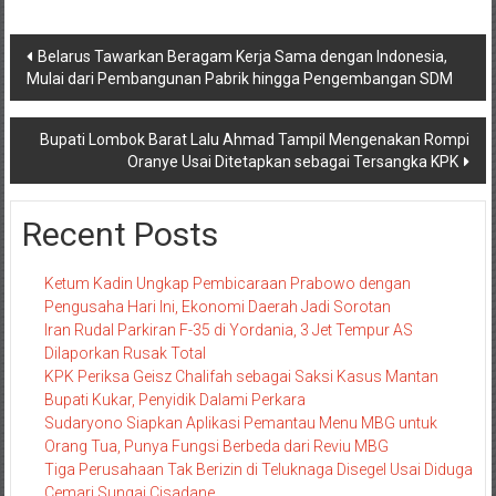
Navigasi
Belarus Tawarkan Beragam Kerja Sama dengan Indonesia,
Mulai dari Pembangunan Pabrik hingga Pengembangan SDM
pos
Bupati Lombok Barat Lalu Ahmad Tampil Mengenakan Rompi
Oranye Usai Ditetapkan sebagai Tersangka KPK
Recent Posts
Ketum Kadin Ungkap Pembicaraan Prabowo dengan
Pengusaha Hari Ini, Ekonomi Daerah Jadi Sorotan
Iran Rudal Parkiran F-35 di Yordania, 3 Jet Tempur AS
Dilaporkan Rusak Total
KPK Periksa Geisz Chalifah sebagai Saksi Kasus Mantan
Bupati Kukar, Penyidik Dalami Perkara
Sudaryono Siapkan Aplikasi Pemantau Menu MBG untuk
Orang Tua, Punya Fungsi Berbeda dari Reviu MBG
Tiga Perusahaan Tak Berizin di Teluknaga Disegel Usai Diduga
Cemari Sungai Cisadane