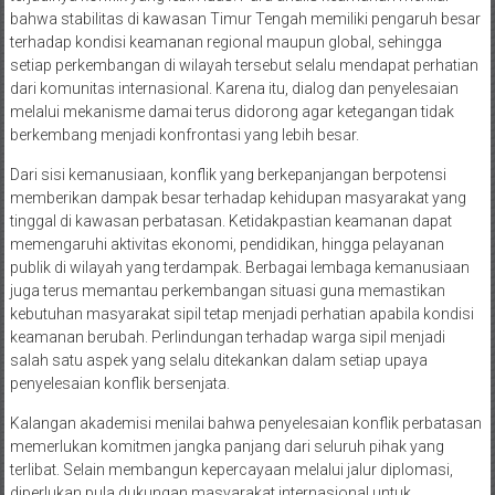
bahwa stabilitas di kawasan Timur Tengah memiliki pengaruh besar
terhadap kondisi keamanan regional maupun global, sehingga
setiap perkembangan di wilayah tersebut selalu mendapat perhatian
dari komunitas internasional. Karena itu, dialog dan penyelesaian
melalui mekanisme damai terus didorong agar ketegangan tidak
berkembang menjadi konfrontasi yang lebih besar.
Dari sisi kemanusiaan, konflik yang berkepanjangan berpotensi
memberikan dampak besar terhadap kehidupan masyarakat yang
tinggal di kawasan perbatasan. Ketidakpastian keamanan dapat
memengaruhi aktivitas ekonomi, pendidikan, hingga pelayanan
publik di wilayah yang terdampak. Berbagai lembaga kemanusiaan
juga terus memantau perkembangan situasi guna memastikan
kebutuhan masyarakat sipil tetap menjadi perhatian apabila kondisi
keamanan berubah. Perlindungan terhadap warga sipil menjadi
salah satu aspek yang selalu ditekankan dalam setiap upaya
penyelesaian konflik bersenjata.
Kalangan akademisi menilai bahwa penyelesaian konflik perbatasan
memerlukan komitmen jangka panjang dari seluruh pihak yang
terlibat. Selain membangun kepercayaan melalui jalur diplomasi,
diperlukan pula dukungan masyarakat internasional untuk