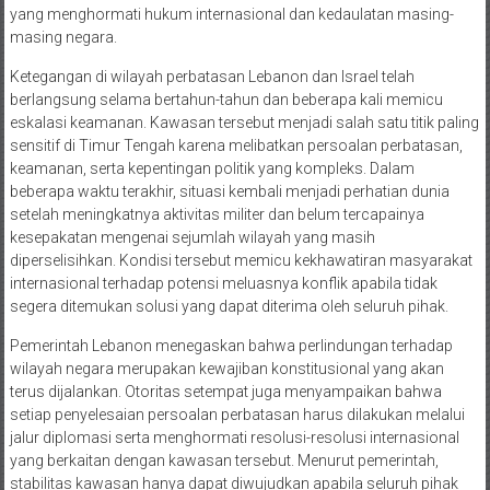
yang menghormati hukum internasional dan kedaulatan masing-
masing negara.
Ketegangan di wilayah perbatasan Lebanon dan Israel telah
berlangsung selama bertahun-tahun dan beberapa kali memicu
eskalasi keamanan. Kawasan tersebut menjadi salah satu titik paling
sensitif di Timur Tengah karena melibatkan persoalan perbatasan,
keamanan, serta kepentingan politik yang kompleks. Dalam
beberapa waktu terakhir, situasi kembali menjadi perhatian dunia
setelah meningkatnya aktivitas militer dan belum tercapainya
kesepakatan mengenai sejumlah wilayah yang masih
diperselisihkan. Kondisi tersebut memicu kekhawatiran masyarakat
internasional terhadap potensi meluasnya konflik apabila tidak
segera ditemukan solusi yang dapat diterima oleh seluruh pihak.
Pemerintah Lebanon menegaskan bahwa perlindungan terhadap
wilayah negara merupakan kewajiban konstitusional yang akan
terus dijalankan. Otoritas setempat juga menyampaikan bahwa
setiap penyelesaian persoalan perbatasan harus dilakukan melalui
jalur diplomasi serta menghormati resolusi-resolusi internasional
yang berkaitan dengan kawasan tersebut. Menurut pemerintah,
stabilitas kawasan hanya dapat diwujudkan apabila seluruh pihak