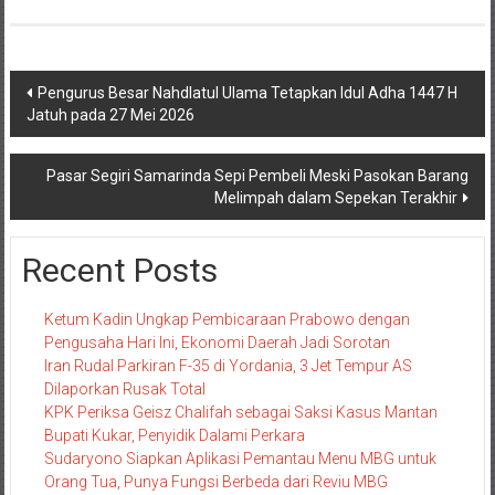
Navigasi
Pengurus Besar Nahdlatul Ulama Tetapkan Idul Adha 1447 H
Jatuh pada 27 Mei 2026
pos
Pasar Segiri Samarinda Sepi Pembeli Meski Pasokan Barang
Melimpah dalam Sepekan Terakhir
Recent Posts
Ketum Kadin Ungkap Pembicaraan Prabowo dengan
Pengusaha Hari Ini, Ekonomi Daerah Jadi Sorotan
Iran Rudal Parkiran F-35 di Yordania, 3 Jet Tempur AS
Dilaporkan Rusak Total
KPK Periksa Geisz Chalifah sebagai Saksi Kasus Mantan
Bupati Kukar, Penyidik Dalami Perkara
Sudaryono Siapkan Aplikasi Pemantau Menu MBG untuk
Orang Tua, Punya Fungsi Berbeda dari Reviu MBG