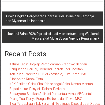
Navigasi
Polri Ungkap Pergeseran Operasi Judi Online dari Kamboja
dan Myanmar ke Indonesia
pos
Libur Idul Adha 2026 Diprediksi Jadi Momentum Long Weekend,
Masyarakat Mulai Susun Agenda Perjalanan
Recent Posts
Ketum Kadin Ungkap Pembicaraan Prabowo dengan
Pengusaha Hari Ini, Ekonomi Daerah Jadi Sorotan
Iran Rudal Parkiran F-35 di Yordania, 3 Jet Tempur AS
Dilaporkan Rusak Total
KPK Periksa Geisz Chalifah sebagai Saksi Kasus Mantan
Bupati Kukar, Penyidik Dalami Perkara
Sudaryono Siapkan Aplikasi Pemantau Menu MBG untuk
Orang Tua, Punya Fungsi Berbeda dari Reviu MBG
Tiga Perusahaan Tak Berizin di Teluknaga Disegel Usai Diduga