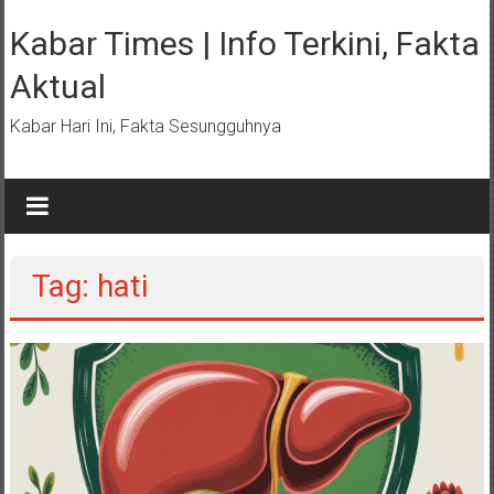
Lompat
ke
Kabar Times | Info Terkini, Fakta
konten
Aktual
Kabar Hari Ini, Fakta Sesungguhnya
Tag: hati