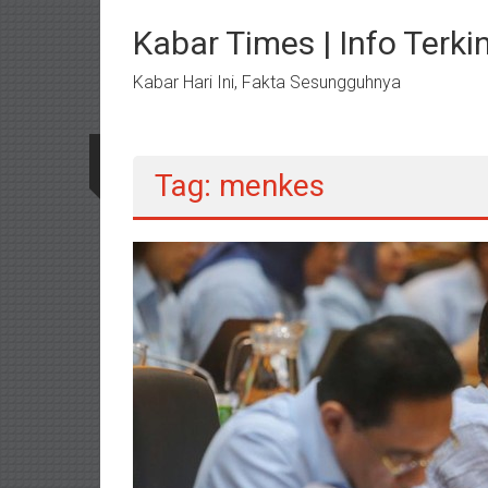
Lompat
ke
Kabar Times | Info Terkin
konten
Kabar Hari Ini, Fakta Sesungguhnya
Tag: menkes