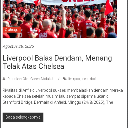
Olahraga
Agustus 28, 2025
Liverpool Balas Dendam, Menang
Telak Atas Chelsea
Diposkan Oleh:Goken Abdullah
liverpool
,
sepakbola
Rivalitas di Anfield Liverpool sukses membalaskan dendam mereka
kepada Chelsea setelah musim lalu sempat dipermalukan di
Stamford Bridge. Bermain di Anfield, Minggu (24/8/2025), The
Baca selengkapnya