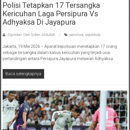
Polisi Tetapkan 17 Tersangka
Kericuhan Laga Persipura Vs
Adhyaksa Di Jayapura
Diposkan Oleh:Goken Abdullah
peristiwa
,
sepakbola
Jakarta, 19 Mei 2026 – Aparat kepolisian menetapkan 17 orang
sebagai tersangka dalam kasus kericuhan yang terjadi usai
pertandingan antara Persipura Jayapura melawan Adhyaksa
Baca selengkapnya