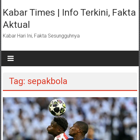
Lompat
ke
Kabar Times | Info Terkini, Fakta
konten
Aktual
Kabar Hari Ini, Fakta Sesungguhnya
Tag: sepakbola