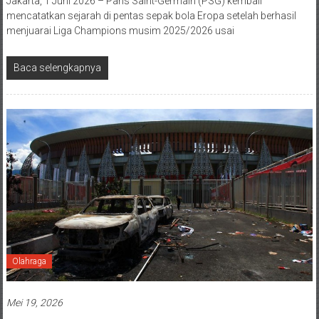
Jakarta, 1 Juni 2026 – Paris Saint-Germain (PSG) kembali
mencatatkan sejarah di pentas sepak bola Eropa setelah berhasil
menjuarai Liga Champions musim 2025/2026 usai
Baca selengkapnya
Olahraga
Mei 19, 2026