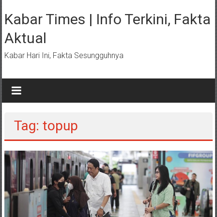
Lompat
ke
Kabar Times | Info Terkini, Fakta
konten
Aktual
Kabar Hari Ini, Fakta Sesungguhnya
Tag: topup