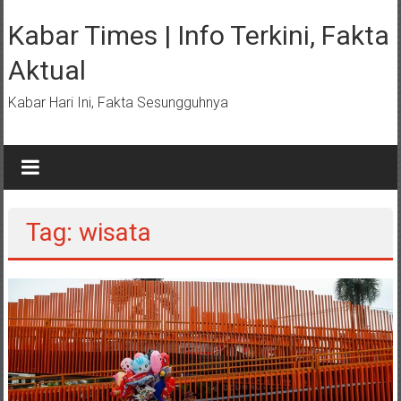
Lompat
ke
Kabar Times | Info Terkini, Fakta
konten
Aktual
Kabar Hari Ini, Fakta Sesungguhnya
Tag: wisata